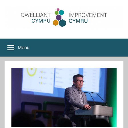
Skip
to
content
Improvement
Menu
Cymru