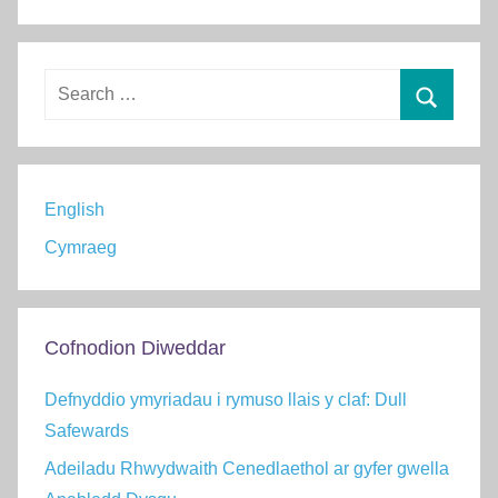
y
m
r
Search
u
for:
Chwilio
English
Cymraeg
Cofnodion Diweddar
Defnyddio ymyriadau i rymuso llais y claf: Dull
Safewards
Adeiladu Rhwydwaith Cenedlaethol ar gyfer gwella