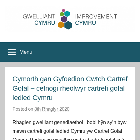
Skip
to
content
Improvement
Menu
Cymru
Cymorth gan Gyfoedion Cwtch Cartref
Gofal – cefnogi rheolwyr cartrefi gofal
ledled Cymru
Posted on
8th Rhagfyr 2020
b
y
Rhaglen gwelliant genedlaethol i bobl hŷn sy’n byw
I
mewn cartrefi gofal ledled Cymru yw Cartref Gofal
m
Cymru. Rydym yn gweithio gyda chartrefi gofal sy’n