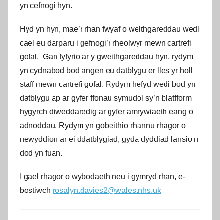
yn cefnogi hyn.
Hyd yn hyn, mae’r rhan fwyaf o weithgareddau wedi
cael eu darparu i gefnogi’r rheolwyr mewn cartrefi
gofal. Gan fyfyrio ar y gweithgareddau hyn, rydym
yn cydnabod bod angen eu datblygu er lles yr holl
staff mewn cartrefi gofal. Rydym hefyd wedi bod yn
datblygu ap ar gyfer ffonau symudol sy’n blatfform
hygyrch diweddaredig ar gyfer amrywiaeth eang o
adnoddau. Rydym yn gobeithio rhannu rhagor o
newyddion ar ei ddatblygiad, gyda dyddiad lansio’n
dod yn fuan.
I gael rhagor o wybodaeth neu i gymryd rhan, e-
bostiwch
rosalyn.davies2@wales.nhs.uk