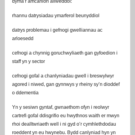
dyma’r amcanion allweddol:
rhannu datrysiadau ymarferol beunyddiol
datrys problemau i gefnogi gwelliannau ac
arloesedd
cefnogi a chynnig goruchwyliaeth gan gyfoedion i
staff yn y sector
cefnogi gofal a chanlyniadau gwell i breswylwyr
agored i niwed, gan gynnwys y rheiny sy’n dioddef
o ddementia
Yn y sesiwn gyntaf, gwnaethom ofyn i reolwyr
cartrefi gofal ddisgrifio eu hwythnos waith er mwyn
rhoi dealltwriaeth well i ni gyd o’r cymhlethdodau
roeddent yn eu hwynebu. Bydd canlyniad hyn yn