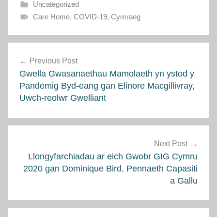
Uncategorized
Care Home
,
COVID-19
,
Cymraeg
Llywio
Previous Post
cofnod
Gwella Gwasanaethau Mamolaeth yn ystod y
Pandemig Byd-eang gan Elinore Macgillivray,
Uwch-reolwr Gwelliant
Next Post
Llongyfarchiadau ar eich Gwobr GIG Cymru
2020 gan Dominique Bird, Pennaeth Capasiti
a Gallu