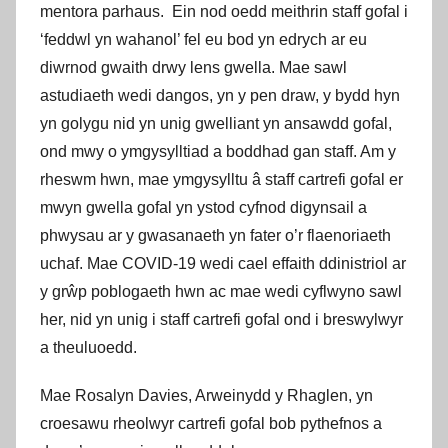
mentora parhaus. Ein nod oedd meithrin staff gofal i
‘feddwl yn wahanol’ fel eu bod yn edrych ar eu
diwrnod gwaith drwy lens gwella. Mae sawl
astudiaeth wedi dangos, yn y pen draw, y bydd hyn
yn golygu nid yn unig gwelliant yn ansawdd gofal,
ond mwy o ymgysylltiad a boddhad gan staff. Am y
rheswm hwn, mae ymgysylltu â staff cartrefi gofal er
mwyn gwella gofal yn ystod cyfnod digynsail a
phwysau ar y gwasanaeth yn fater o’r flaenoriaeth
uchaf. Mae COVID-19 wedi cael effaith ddinistriol ar
y grŵp poblogaeth hwn ac mae wedi cyflwyno sawl
her, nid yn unig i staff cartrefi gofal ond i breswylwyr
a theuluoedd.
Mae Rosalyn Davies, Arweinydd y Rhaglen, yn
croesawu rheolwyr cartrefi gofal bob pythefnos a