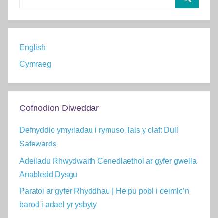
for:
Chwilio
English
Cymraeg
Cofnodion Diweddar
Defnyddio ymyriadau i rymuso llais y claf: Dull
Safewards
Adeiladu Rhwydwaith Cenedlaethol ar gyfer gwella
Anabledd Dysgu
Paratoi ar gyfer Rhyddhau | Helpu pobl i deimlo’n
barod i adael yr ysbyty