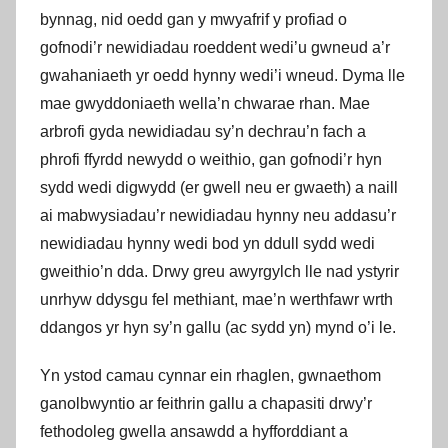
bynnag, nid oedd gan y mwyafrif y profiad o
gofnodi’r newidiadau roeddent wedi’u gwneud a’r
gwahaniaeth yr oedd hynny wedi’i wneud. Dyma lle
mae gwyddoniaeth wella’n chwarae rhan. Mae
arbrofi gyda newidiadau sy’n dechrau’n fach a
phrofi ffyrdd newydd o weithio, gan gofnodi’r hyn
sydd wedi digwydd (er gwell neu er gwaeth) a naill
ai mabwysiadau’r newidiadau hynny neu addasu’r
newidiadau hynny wedi bod yn ddull sydd wedi
gweithio’n dda. Drwy greu awyrgylch lle nad ystyrir
unrhyw ddysgu fel methiant, mae’n werthfawr wrth
ddangos yr hyn sy’n gallu (ac sydd yn) mynd o’i le.
Yn ystod camau cynnar ein rhaglen, gwnaethom
ganolbwyntio ar feithrin gallu a chapasiti drwy’r
fethodoleg gwella ansawdd a hyfforddiant a