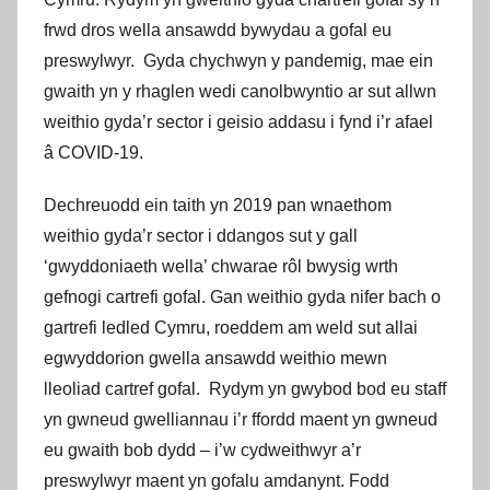
p
frwd dros wella ansawdd bywydau a gofal eu
r
preswylwyr. Gyda chychwyn y pandemig, mae ein
o
v
gwaith yn y rhaglen wedi canolbwyntio ar sut allwn
e
weithio gyda’r sector i geisio addasu i fynd i’r afael
m
â COVID-19.
e
n
Dechreuodd ein taith yn 2019 pan wnaethom
t
weithio gyda’r sector i ddangos sut y gall
C
‘gwyddoniaeth wella’ chwarae rôl bwysig wrth
y
gefnogi cartrefi gofal. Gan weithio gyda nifer bach o
m
gartrefi ledled Cymru, roeddem am weld sut allai
r
egwyddorion gwella ansawdd weithio mewn
u
lleoliad cartref gofal. Rydym yn gwybod bod eu staff
yn gwneud gwelliannau i’r ffordd maent yn gwneud
eu gwaith bob dydd – i’w cydweithwyr a’r
preswylwyr maent yn gofalu amdanynt. Fodd