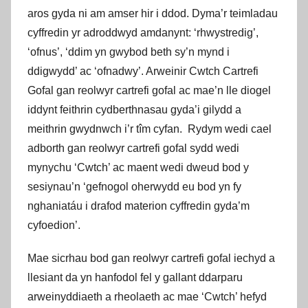
aros gyda ni am amser hir i ddod. Dyma’r teimladau
cyffredin yr adroddwyd amdanynt: ‘rhwystredig’,
‘ofnus’, ‘ddim yn gwybod beth sy’n mynd i
ddigwydd’ ac ‘ofnadwy’. Arweinir Cwtch Cartrefi
Gofal gan reolwyr cartrefi gofal ac mae’n lle diogel
iddynt feithrin cydberthnasau gyda’i gilydd a
meithrin gwydnwch i’r tîm cyfan. Rydym wedi cael
adborth gan reolwyr cartrefi gofal sydd wedi
mynychu ‘Cwtch’ ac maent wedi dweud bod y
sesiynau’n ‘gefnogol oherwydd eu bod yn fy
nghaniatáu i drafod materion cyffredin gyda’m
cyfoedion’.
Mae sicrhau bod gan reolwyr cartrefi gofal iechyd a
llesiant da yn hanfodol fel y gallant ddarparu
arweinyddiaeth a rheolaeth ac mae ‘Cwtch’ hefyd