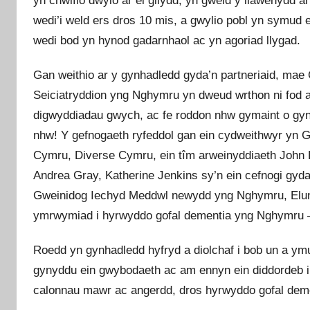
yn chwifio dwylo ar ei gilydd, yn gweld y llawenydd
wedi’i weld ers dros 10 mis, a gwylio pobl yn symud 
wedi bod yn hynod gadarnhaol ac yn agoriad llygad.
Gan weithio ar y gynhadledd gyda’n partneriaid, mae
Seiciatryddion yng Nghymru yn dweud wrthon ni fod a
digwyddiadau gwych, ac fe roddon nhw gymaint o gyng
nhw! Y gefnogaeth ryfeddol gan ein cydweithwyr yn 
Cymru, Diverse Cymru, ein tîm arweinyddiaeth John
Andrea Gray, Katherine Jenkins sy’n ein cefnogi gyda
Gweinidog Iechyd Meddwl newydd yng Nghymru, Elune
ymrwymiad i hyrwyddo gofal dementia yng Nghymru – d
Roedd yn gynhadledd hyfryd a diolchaf i bob un a ymu
gynyddu ein gwybodaeth ac am ennyn ein diddordeb 
calonnau mawr ac angerdd, dros hyrwyddo gofal demen