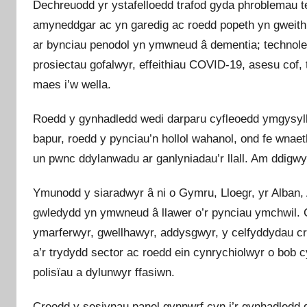
Dechreuodd yr ystafelloedd trafod gyda phroblemau te
amyneddgar ac yn garedig ac roedd popeth yn gweith
ar bynciau penodol yn ymwneud â dementia; technoleg,
prosiectau gofalwyr, effeithiau COVID-19, asesu cof, t
maes i’w wella.
Roedd y gynhadledd wedi darparu cyfleoedd ymgysylltu
bapur, roedd y pynciau’n hollol wahanol, ond fe wnaeth
un pwnc ddylanwadu ar ganlyniadau’r llall. Am ddigwyd
Ymunodd y siaradwyr â ni o Gymru, Lloegr, yr Alban, Aw
gwledydd yn ymwneud â llawer o’r pynciau ymchwil.
ymarferwyr, gwellhawyr, addysgwyr, y celfyddydau cre
a’r trydydd sector ac roedd ein cynrychiolwyr o bob cy
polisïau a dylunwyr ffasiwn.
Creodd y sesiynau panel gynnwrf cyn i’r gynhadledd 