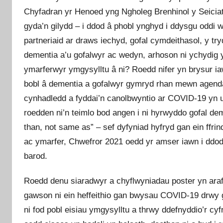
Chyfadran yr Henoed yng Ngholeg Brenhinol y Seicia
gyda’n gilydd – i ddod â phobl ynghyd i ddysgu oddi w
partneriaid ar draws iechyd, gofal cymdeithasol, y t
dementia a’u gofalwyr ac wedyn, arhoson ni ychydig 
ymarferwyr ymgysylltu â ni? Roedd nifer yn brysur ia
bobl â dementia a gofalwyr gymryd rhan mewn agend
cynhadledd a fyddai’n canolbwyntio ar COVID-19 yn 
roedden ni’n teimlo bod angen i ni hyrwyddo gofal de
than, not same as” – sef dyfyniad hyfryd gan ein ffrin
ac ymarfer, Chwefror 2021 oedd yr amser iawn i ddo
barod.
Roedd denu siaradwyr a chyflwyniadau poster yn araf
gawson ni ein heffeithio gan bwysau COVID-19 drwy 
ni fod pobl eisiau ymgysylltu a thrwy ddefnyddio’r cy