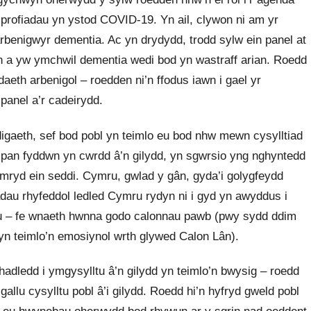
u profiadau yn ystod COVID-19. Yn ail, clywon ni am yr
arbenigwyr dementia. Ac yn drydydd, trodd sylw ein panel at
h a yw ymchwil dementia wedi bod yn wastraff arian. Roedd
eth arbenigol – roedden ni’n ffodus iawn i gael yr
anel a’r cadeirydd.
digaeth, sef bod pobl yn teimlo eu bod nhw mewn cysylltiad
ad pan fyddwn yn cwrdd â’n gilydd, yn sgwrsio yng nghyntedd
 gymryd ein seddi. Cymru, gwlad y gân, gyda’i golygfeydd
adau rhyfeddol ledled Cymru rydyn ni i gyd yn awyddus i
 – fe wnaeth hwnna godo calonnau pawb (pwy sydd ddim
n teimlo’n emosiynol wrth glywed Calon Lân).
adledd i ymgysylltu â’n gilydd yn teimlo’n bwysig – roedd
allu cysylltu pobl â’i gilydd. Roedd hi’n hyfryd gweld pobl