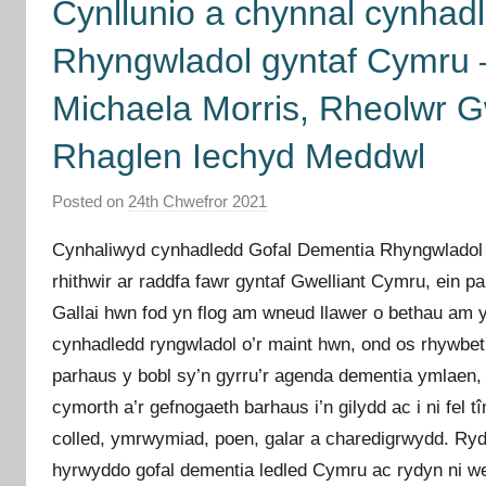
Cynllunio a chynnal cynhad
Rhyngwladol gyntaf Cymru
Michaela Morris, Rheolwr 
Rhaglen Iechyd Meddwl
Posted on
24th Chwefror 2021
b
y
Cynhaliwyd cynhadledd Gofal Dementia Rhyngwladol 
I
rhithwir ar raddfa fawr gyntaf Gwelliant Cymru, ein pa
m
Gallai hwn fod yn flog am wneud llawer o bethau am y t
p
r
cynhadledd ryngwladol o’r maint hwn, ond os rhywbeth
o
parhaus y bobl sy’n gyrru’r agenda dementia ymlaen,
v
cymorth a’r gefnogaeth barhaus i’n gilydd ac i ni fel
e
colled, ymrwymiad, poen, galar a charedigrwydd. Ryd
m
hyrwyddo gofal dementia ledled Cymru ac rydyn ni we
e