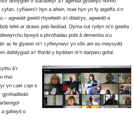
 restr anhygoel o siaradwyr a’r agenda gytbwys honno
cyfan, cyflawni’r hyn a allwn, mae hyn yn fy atgoffa o’n
mru – agwedd gweld rhywbeth a’i ddatrys, agwedd a
 bob lefel ar draws pob lleoliad. Dyma sut rydyn ni’n gwella
adlewyrchu bywyd a phrofiadau pobl â dementia a’u
 glir ac fe glywon ni’r cyflwynwyr yn sôn am eu meysydd
in datblygiad a’r ffordd y byddwn ni’n darparu gofal.
lltu â’r
n rhoi
r yn cael copi o
’r gynhadledd.
arbenigol
u a gafwyd o