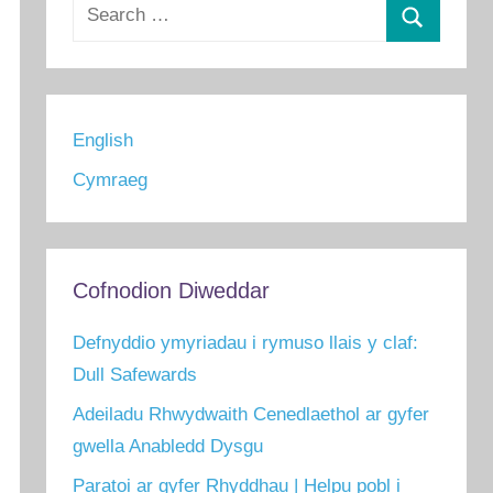
Search
for:
Chwilio
English
Cymraeg
Cofnodion Diweddar
Defnyddio ymyriadau i rymuso llais y claf:
Dull Safewards
Adeiladu Rhwydwaith Cenedlaethol ar gyfer
gwella Anabledd Dysgu
Paratoi ar gyfer Rhyddhau | Helpu pobl i