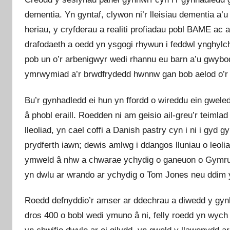
dementia. Yn gyntaf, clywon ni’r lleisiau dementia a’
heriau, y cryfderau a realiti profiadau pobl BAME ac 
drafodaeth a oedd yn ysgogi rhywun i feddwl ynghylc
pob un o’r arbenigwyr wedi rhannu eu barn a’u gwyboda
ymrwymiad a’r brwdfrydedd hwnnw gan bob aelod o’r p
Bu’r gynhadledd ei hun yn ffordd o wireddu ein gwele
â phobl eraill. Roedden ni am geisio ail-greu’r teiml
lleoliad, yn cael coffi a Danish pastry cyn i ni i gyd
prydferth iawn; dewis amlwg i ddangos lluniau o leoli
ymweld â nhw a chwarae ychydig o ganeuon o Gymru
yn dwlu ar wrando ar ychydig o Tom Jones neu ddim y
Roedd defnyddio’r amser ar ddechrau a diwedd y gynh
dros 400 o bobl wedi ymuno â ni, felly roedd yn wych g