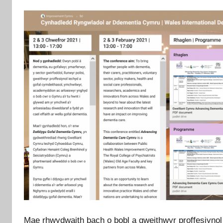
n
t
C
y
m
r
u
Mae rhwydwaith bach o bobl a gweithwyr proffesiyno