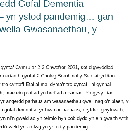
ledd Gofal Dementia
 – yn ystod pandemig… gan
Gwella Gwasanaethau, y
gyntaf Cymru ar 2-3 Chwefror 2021, sef digwyddiad
rtneriaeth gyntaf â Choleg Brenhinol y Seiciatryddion.
ro cyntaf! Efallai mai dyma’r tro cyntaf i ni gynnal
, mae ein profiad yn brofiad o barhad. Ymgysylltiad
 yr angerdd parhaus am wasanaethau gwell nag o’r blaen, y
 tîm gofal dementia, yr hiwmor parhaus, cryfder, gwytnwch,
yn ni’n gweld ac yn teimlo hyn bob dydd yn ein gwaith wrth
di’i weld yn amlwg yn ystod y pandemig.