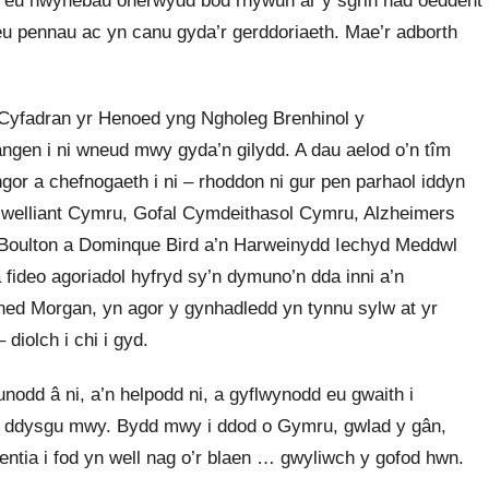
 ar eu hwynebau oherwydd bod rhywun ar y sgrin nad oeddent
eu pennau ac yn canu gyda’r gerddoriaeth. Mae’r adborth
 Cyfadran yr Henoed yng Ngholeg Brenhinol y
ngen i ni wneud mwy gyda’n gilydd. A dau aelod o’n tîm
or a chefnogaeth i ni – rhoddon ni gur pen parhaol iddyn
Gwelliant Cymru, Gofal Cymdeithasol Cymru, Alzheimers
 Boulton a Dominque Bird a’n Harweinydd Iechyd Meddwl
 fideo agoriadol hyfryd sy’n dymuno’n dda inni a’n
d Morgan, yn agor y gynhadledd yn tynnu sylw at yr
iolch i chi i gyd.
nodd â ni, a’n helpodd ni, a gyflwynodd eu gwaith i
i ddysgu mwy. Bydd mwy i ddod o Gymru, gwlad y gân,
tia i fod yn well nag o’r blaen … gwyliwch y gofod hwn.