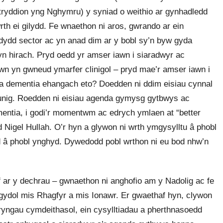
tryddion yng Nghymru) y syniad o weithio ar gynhadledd
rth ei gilydd. Fe wnaethon ni aros, gwrando ar ein
rydydd sector ac yn anad dim ar y bobl sy’n byw gyda
yn hirach. Pryd oedd yr amser iawn i siaradwyr ac
wn yn gwneud ymarfer clinigol – pryd mae’r amser iawn i
a dementia ehangach eto? Doedden ni ddim eisiau cynnal
unig. Roedden ni eisiau agenda gymysg gytbwys ac
mentia, i godi’r momentwm ac edrych ymlaen at “better
d Nigel Hullah. O’r hyn a glywon ni wrth ymgysylltu â phobl
d â phobl ynghyd. Dywedodd pobl wrthon ni eu bod nhw’n
 ar y dechrau – gwnaethon ni anghofio am y Nadolig ac fe
gydol mis Rhagfyr a mis Ionawr. Er gwaethaf hyn, clywon
fryngau cymdeithasol, ein cysylltiadau a pherthnasoedd