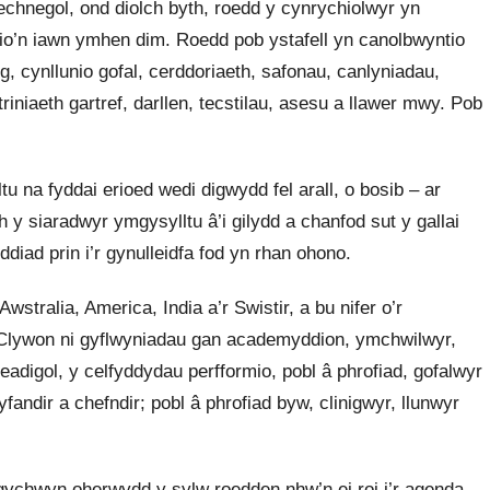
chnegol, ond diolch byth, roedd y cynrychiolwyr yn
io’n iawn ymhen dim. Roedd pob ystafell yn canolbwyntio
 cynllunio gofal, cerddoriaeth, safonau, canlyniadau,
riniaeth gartref, darllen, tecstilau, asesu a llawer mwy. Pob
 na fyddai erioed wedi digwydd fel arall, o bosib – ar
 y siaradwyr ymgysylltu â’i gilydd a chanfod sut y gallai
diad prin i’r gynulleidfa fod yn rhan ohono.
stralia, America, India a’r Swistir, a bu nifer o’r
 Clywon ni gyflwyniadau gan academyddion, ymchwilwyr,
adigol, y celfyddydau perfformio, pobl â phrofiad, gofalwyr
fandir a chefndir; pobl â phrofiad byw, clinigwyr, llunwyr
gychwyn oherwydd y sylw roedden nhw’n ei roi i’r agenda