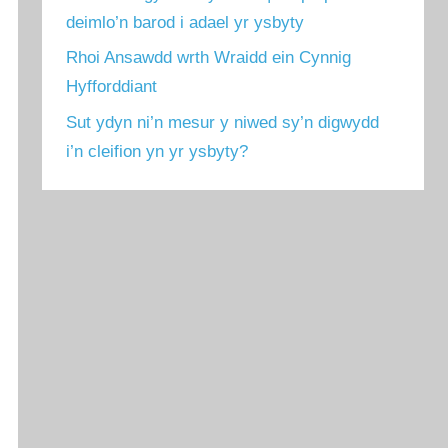
deimlo’n barod i adael yr ysbyty
Rhoi Ansawdd wrth Wraidd ein Cynnig
Hyfforddiant
Sut ydyn ni’n mesur y niwed sy’n digwydd
i’n cleifion yn yr ysbyty?