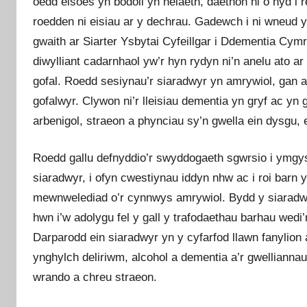
oedd eisoes yn bodoli yn helaeth, daethon ni o hyd i
roedden ni eisiau ar y dechrau. Gadewch i ni wneud y 
gwaith ar Siarter Ysbytai Cyfeillgar i Ddementia Cy
diwylliant cadarnhaol yw’r hyn rydyn ni’n anelu ato ar
gofal. Roedd sesiynau’r siaradwyr yn amrywiol, gan 
gofalwyr. Clywon ni’r lleisiau dementia yn gryf ac yn
arbenigol, straeon a phynciau sy’n gwella ein dysgu, e
Roedd gallu defnyddio’r swyddogaeth sgwrsio i ymgysy
siaradwyr, i ofyn cwestiynau iddyn nhw ac i roi barn y
mewnwelediad o’r cynnwys amrywiol. Bydd y siaradwy
hwn i’w adolygu fel y gall y trafodaethau barhau wedi
Darparodd ein siaradwyr yn y cyfarfod llawn fanylion 
ynghylch deliriwm, alcohol a dementia a’r gwellianna
wrando a chreu straeon.