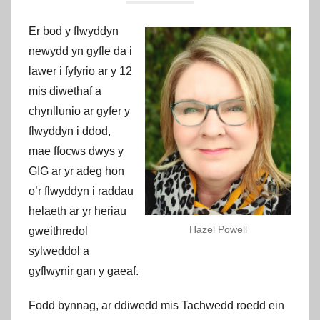
r
o
Er bod y flwyddyn
v
newydd yn gyfle da i
e
lawer i fyfyrio ar y 12
m
mis diwethaf a
e
chynllunio ar gyfer y
n
t
flwyddyn i ddod,
C
mae ffocws dwys y
y
GIG ar yr adeg hon
m
o’r flwyddyn i raddau
r
helaeth ar yr heriau
u
Hazel Powell
gweithredol
sylweddol a
gyflwynir gan y gaeaf.
Fodd bynnag, ar ddiwedd mis Tachwedd roedd ein