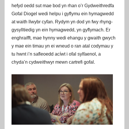
hefyd oedd sut mae bod yn rhan o’r Gydweithredfa
Gofal Diogel wedi helpu i gyflymu ein hymagwedd
at waith llwybr cyfan. Rydym yn dod yn fwy rhyng-
gysylltiedig yn ein hymagwedd, yn gyflymach. Er
enghraifft, mae hynny wedi ehangu y gwaith gwych
y mae ein timau yn ei wneud o ran atal codymau y
tu hwnt i’n safleoedd acíwt i ofal sylfaenol, a
chyda’n cydweithwyr mewn cartrefi gofal.