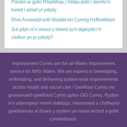
Paratoi ar gyfer Rhyddhau | Helpu pobl i deimlo’n
barod i adael yr ysbyty
Rhoi Ansawdd wrth Wraidd ein Cynnig Hyfforddiant
Sut ydyn ni’n mesur y niwed sy’n digwydd i’n
cleifion yn yr ysbyty?
Improvement Cymru are the all-Wales Improvement
service for NHS Wales. We are experts in developing,
embedding, and delivering system-wide improvements
across health and social care / Gwelliant Cymru yw
gwasanaeth gwelliant Cymru gyfan GIG Cymru. Rydym
ni’n arbenigwyr mewn datblygu, mewnosod a chyflwyno
gwelliannau ar draws y system ym maes iechyd a gofal
cymdeithasol.