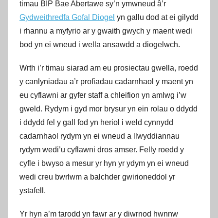
timau BIP Bae Abertawe sy’n ymwneud â’r
Gydweithredfa Gofal Diogel
yn gallu dod at ei gilydd
i rhannu a myfyrio ar y gwaith gwych y maent wedi
bod yn ei wneud i wella ansawdd a diogelwch.
Wrth i’r timau siarad am eu prosiectau gwella, roedd
y canlyniadau a’r profiadau cadarnhaol y maent yn
eu cyflawni ar gyfer staff a chleifion yn amlwg i’w
gweld. Rydym i gyd mor brysur yn ein rolau o ddydd
i ddydd fel y gall fod yn heriol i weld cynnydd
cadarnhaol rydym yn ei wneud a llwyddiannau
rydym wedi’u cyflawni dros amser. Felly roedd y
cyfle i bwyso a mesur yr hyn yr ydym yn ei wneud
wedi creu bwrlwm a balchder gwirioneddol yr
ystafell.
Yr hyn a’m tarodd yn fawr ar y diwrnod hwnnw