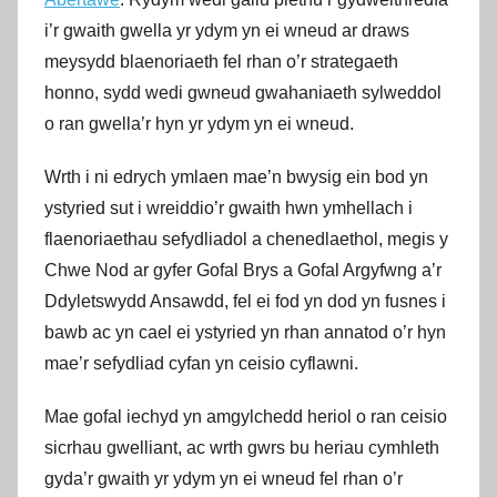
i’r gwaith gwella yr ydym yn ei wneud ar draws
meysydd blaenoriaeth fel rhan o’r strategaeth
honno, sydd wedi gwneud gwahaniaeth sylweddol
o ran gwella’r hyn yr ydym yn ei wneud.
Wrth i ni edrych ymlaen mae’n bwysig ein bod yn
ystyried sut i wreiddio’r gwaith hwn ymhellach i
flaenoriaethau sefydliadol a chenedlaethol, megis y
Chwe Nod ar gyfer Gofal Brys a Gofal Argyfwng a’r
Ddyletswydd Ansawdd, fel ei fod yn dod yn fusnes i
bawb ac yn cael ei ystyried yn rhan annatod o’r hyn
mae’r sefydliad cyfan yn ceisio cyflawni.
Mae gofal iechyd yn amgylchedd heriol o ran ceisio
sicrhau gwelliant, ac wrth gwrs bu heriau cymhleth
gyda’r gwaith yr ydym yn ei wneud fel rhan o’r