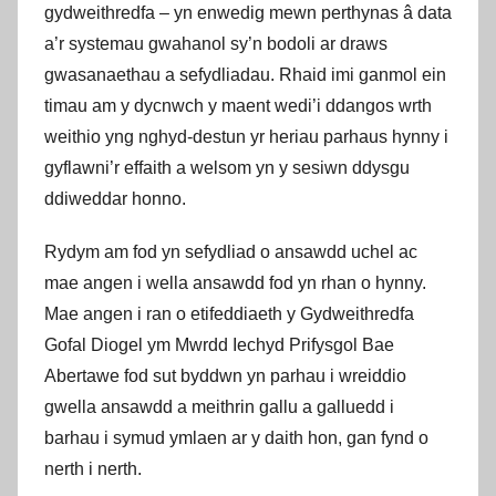
gydweithredfa – yn enwedig mewn perthynas â data
a’r systemau gwahanol sy’n bodoli ar draws
gwasanaethau a sefydliadau. Rhaid imi ganmol ein
timau am y dycnwch y maent wedi’i ddangos wrth
weithio yng nghyd-destun yr heriau parhaus hynny i
gyflawni’r effaith a welsom yn y sesiwn ddysgu
ddiweddar honno.
Rydym am fod yn sefydliad o ansawdd uchel ac
mae angen i wella ansawdd fod yn rhan o hynny.
Mae angen i ran o etifeddiaeth y Gydweithredfa
Gofal Diogel ym Mwrdd Iechyd Prifysgol Bae
Abertawe fod sut byddwn yn parhau i wreiddio
gwella ansawdd a meithrin gallu a galluedd i
barhau i symud ymlaen ar y daith hon, gan fynd o
nerth i nerth.