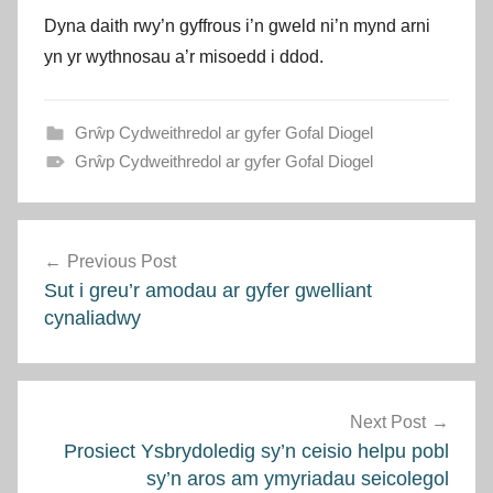
Dyna daith rwy’n gyffrous i’n gweld ni’n mynd arni
yn yr wythnosau a’r misoedd i ddod.
Grŵp Cydweithredol ar gyfer Gofal Diogel
Grŵp Cydweithredol ar gyfer Gofal Diogel
Llywio
Previous Post
cofnod
Sut i greu’r amodau ar gyfer gwelliant
cynaliadwy
Next Post
Prosiect Ysbrydoledig sy’n ceisio helpu pobl
sy’n aros am ymyriadau seicolegol