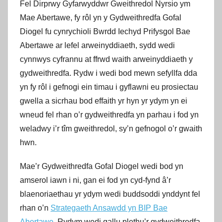
Fel Dirprwy Gyfarwyddwr Gweithredol Nyrsio ym
Mae Abertawe, fy rôl yn y Gydweithredfa Gofal
Diogel fu cynrychioli Bwrdd Iechyd Prifysgol Bae
Abertawe ar lefel arweinyddiaeth, sydd wedi
cynnwys cyfrannu at ffrwd waith arweinyddiaeth y
gydweithredfa. Rydw i wedi bod mewn sefyllfa dda
yn fy rôl i gefnogi ein timau i gyflawni eu prosiectau
gwella a sicrhau bod effaith yr hyn yr ydym yn ei
wneud fel rhan o’r gydweithredfa yn parhau i fod yn
weladwy i’r tîm gweithredol, sy’n gefnogol o’r gwaith
hwn.
Mae’r Gydweithredfa Gofal Diogel wedi bod yn
amserol iawn i ni, gan ei fod yn cyd-fynd â’r
blaenoriaethau yr ydym wedi buddsoddi ynddynt fel
rhan o’n
Strategaeth Ansawdd yn BIP Bae
Abertawe
. Rydym wedi gallu plethu’r gydweithredfa