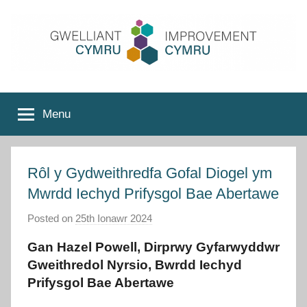
Skip
to
content
Improvement
Menu
Cymru
Rôl y Gydweithredfa Gofal Diogel ym
Mwrdd Iechyd Prifysgol Bae Abertawe
Posted on
25th Ionawr 2024
b
y
Gan Hazel Powell, Dirprwy Gyfarwyddwr
I
Gweithredol Nyrsio, Bwrdd Iechyd
m
Prifysgol Bae Abertawe
p