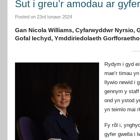
Sut i greu’r amodau ar gyfe
Posted on
23rd Ionawr 2024
b
y
Gan Nicola Williams, Cyfarwyddwr Nyrsio, 
I
Gofal Iechyd, Ymddiriedolaeth Gorfforaetho
m
p
r
Rydym i gyd eis
o
mae’r timau yn 
v
e
llywio newid i 
m
gennym y staff
e
ond yn ystod y
n
yn teimlo mai 
t
C
Fy rôl i, ynghy
y
gyfer gwella i 
m