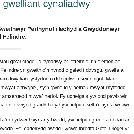
r gwelliant cynaliadwy
Gweithwyr Perthynol i Iechyd a Gwyddonwyr
l Felindre
.
iau gofal diogel, dibynadwy ac effeithiol i’n cleifion ac
Felindre yn gweithio’n hynod o galed i ddysgu, gwella a
greu diwylliant ystyrlon o ddiogelwch seicolegol. Mae
 mwyaf anhygoel, sy’n gwneud y pethau mwyaf rhyfeddol,
r amseroedd mwyaf heriol. Fy uchelgais yw bod pawb wir
rhan o’u swydd graidd hefyd yw helpu i wella’r hyn a wnawn.
d â’m cydweithwyr ar y bwrdd, yw helpu i greu’r amodau ar
lwyddo. Fel cadeirydd bwrdd Cydweithredfa Gofal Diogel yr