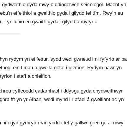
i gydweithio gyda mwy o ddiogelwch seicolegol. Maent yn
u’n effeithiol a gweithio gyda’i gilydd fel tîm. Rwy’n eu
, cynllunio eu gwaith gyda’i gilydd a myfyrio.
 hyn rydym yn ei fesur, sydd wedi gwneud i ni fyfyrio ar ba
fnogi ein timau a gwella gofal i gleifion. Rydym nawr yn
rlon i staff a chleifion.
a chreu cyfleoedd cadarnhaol i ddysgu gyda chydweithwyr
hraifft yn yr Alban, wedi mynd i’r afael â gwelliant ac yn
 ni i gyd gymryd rhan ynddo fel y gallwn greu gofal mwy