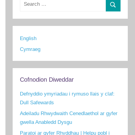
Search
for:
Chwilio
English
Cymraeg
Cofnodion Diweddar
Defnyddio ymyriadau i rymuso llais y claf:
Dull Safewards
Adeiladu Rhwydwaith Cenedlaethol ar gyfer
gwella Anabledd Dysgu
Paratoi ar gyfer Rhyddhau | Helpu pobl i