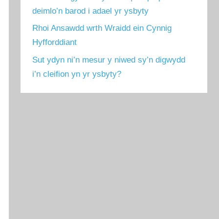
deimlo’n barod i adael yr ysbyty
Rhoi Ansawdd wrth Wraidd ein Cynnig
Hyfforddiant
Sut ydyn ni’n mesur y niwed sy’n digwydd
i’n cleifion yn yr ysbyty?