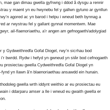
h, mae gan dimau gwella gyfrwng i ddod â dysgu a rennir
trau y maent yn eu hwynebu fel y gallwn gytuno ar gynllun
Rwy’n agored ac yn barod i helpu i wneud beth bynnag a
wared ar rwystrau fel y gallant gynnal momentwm. Mae
gwyr, ail-flaenoriaethu, a’r angen am gefnogaeth/adolygiad
r y Gydweithredfa Gofal Diogel, rwy’n sicrhau bod
 i’r bwrdd. Rydw i hefyd yn gwneud yn siŵr bod cefnogaeth
 eu prosiectau gwella Cydweithredfa Gofal Diogel yn
d-fynd yn llawn â’n blaenoriaethau ansawdd ein hunain.
thodoleg gwella wrth iddynt weithio ar eu prosiectau eu
wain i ddarparu amser a lle i wneud eu gwaith gwella er
ion.