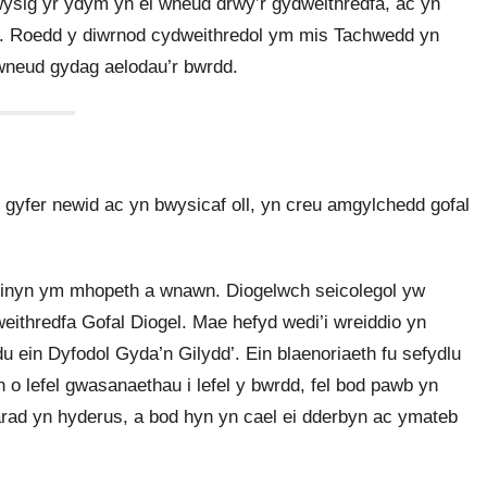
ysig yr ydym yn ei wneud drwy’r gydweithredfa, ac yn
g. Roedd y diwrnod cydweithredol ym mis Tachwedd yn
i wneud gydag aelodau’r bwrdd.
 gyfer newid ac yn bwysicaf oll, yn creu amgylchedd gofal
l llinyn ym mhopeth a wnawn. Diogelwch seicolegol yw
eithredfa Gofal Diogel. Mae hefyd wedi’i wreiddio yn
du ein Dyfodol Gyda’n Gilydd’. Ein blaenoriaeth fu sefydlu
 o lefel gwasanaethau i lefel y bwrdd, fel bod pawb yn
iarad yn hyderus, a bod hyn yn cael ei dderbyn ac ymateb