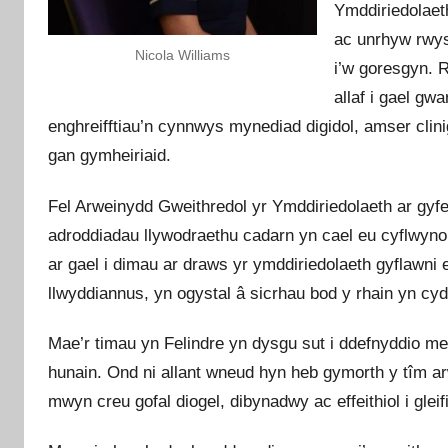
Ymddiriedolaet
r
ac unrhyw rwys
u
Nicola Williams
i’w goresgyn. 
allaf i gael g
enghreifftiau’n cynnwys mynediad digidol, amser clini
gan gymheiriaid.
Fel Arweinydd Gweithredol yr Ymddiriedolaeth ar gyfe
adroddiadau llywodraethu cadarn yn cael eu cyflwyno
ar gael i dimau ar draws yr ymddiriedolaeth gyflawni
llwyddiannus, yn ogystal â sicrhau bod y rhain yn cy
Mae’r timau yn Felindre yn dysgu sut i ddefnyddio me
hunain. Ond ni allant wneud hyn heb gymorth y tîm ar
mwyn creu gofal diogel, dibynadwy ac effeithiol i gleif