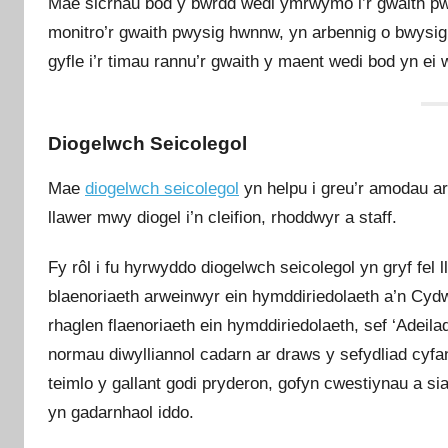
Mae sicrhau bod y bwrdd wedi ymrwymo i’r gwaith pw
monitro’r gwaith pwysig hwnnw, yn arbennig o bwysi
gyfle i’r timau rannu’r gwaith y maent wedi bod yn e
Diogelwch Seicolegol
Mae
diogelwch seicolegol
yn helpu i greu’r amodau ar
llawer mwy diogel i’n cleifion, rhoddwyr a staff.
Fy rôl i fu hyrwyddo diogelwch seicolegol yn gryf fe
blaenoriaeth arweinwyr ein hymddiriedolaeth a’n Cydw
rhaglen flaenoriaeth ein hymddiriedolaeth, sef ‘Adeila
normau diwylliannol cadarn ar draws y sefydliad cyfan
teimlo y gallant godi pryderon, gofyn cwestiynau a s
yn gadarnhaol iddo.