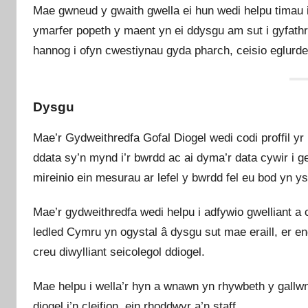
Mae gwneud y gwaith gwella ei hun wedi helpu timau 
ymarfer popeth y maent yn ei ddysgu am sut i gyfathreb
hannog i ofyn cwestiynau gyda pharch, ceisio eglurder
Dysgu
Mae’r Gydweithredfa Gofal Diogel wedi codi proffil yr
ddata sy’n mynd i’r bwrdd ac ai dyma’r data cywir i ge
mireinio ein mesurau ar lefel y bwrdd fel eu bod yn ysty
Mae’r gydweithredfa wedi helpu i adfywio gwelliant 
ledled Cymru yn ogystal â dysgu sut mae eraill, er eng
creu diwylliant seicolegol ddiogel.
Mae helpu i wella’r hyn a wnawn yn rhywbeth y gallwn
diogel i’n cleifion, ein rhoddwyr a’n staff.