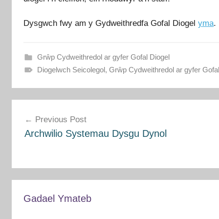
Dysgwch fwy am y Gydweithredfa Gofal Diogel
yma
.
Grŵp Cydweithredol ar gyfer Gofal Diogel
Diogelwch Seicolegol
,
Grŵp Cydweithredol ar gyfer Gofal
Llywio
Previous Post
cofnod
Archwilio Systemau Dysgu Dynol
Gadael Ymateb